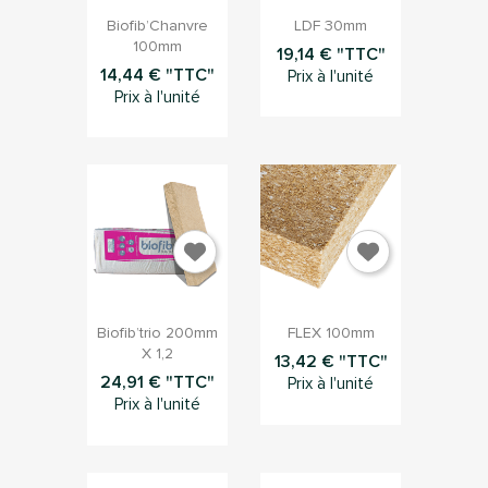


Aperçu rapide
Aperçu rapide
Biofib’Chanvre
LDF 30mm
100mm
19,14 € "TTC"
14,44 € "TTC"
Prix à l'unité
Prix à l'unité


Aperçu rapide
Aperçu rapide
Biofib’trio 200mm
FLEX 100mm
X 1,2
13,42 € "TTC"
24,91 € "TTC"
Prix à l'unité
Prix à l'unité