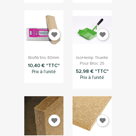


Aperçu rapide
Aperçu rapide
Biofib’trio 80mm
IsoHemp Truelle
Pour Bloc 25
10,40 € "TTC"
52,98 € "TTC"
Prix à l'unité
Prix à l'unité