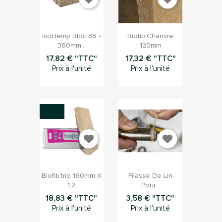


Aperçu rapide
Aperçu rapide
IsoHemp Bloc 36 -
Biofib’Chanvre
360mm...
120mm
17,82 € "TTC"
17,32 € "TTC"
Prix à l'unité
Prix à l'unité


Aperçu rapide
Aperçu rapide
Biofib’trio 160mm X
Filasse De Lin
1,2
Pour...
18,83 € "TTC"
3,58 € "TTC"
Prix à l'unité
Prix à l'unité