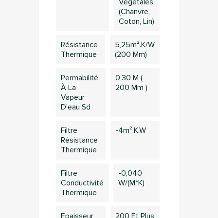
Végétales
(chanvre,
Coton, Lin)
Résistance
5,25m².k/w
Thermique
(200 Mm)
Permabilité
0,30 M (
À La
200 Mm )
Vapeur
D'eau Sd
×
Connection
Filtre
-4m².K.W
Résistance
Thermique
Vous devez être connecté pour sauvegarder des
produits dans votre liste d'envie
Filtre
-0,040
Conductivité
W/(m*K)
Thermique
Annuler
Connection
Epaisseur
200 Et Plus