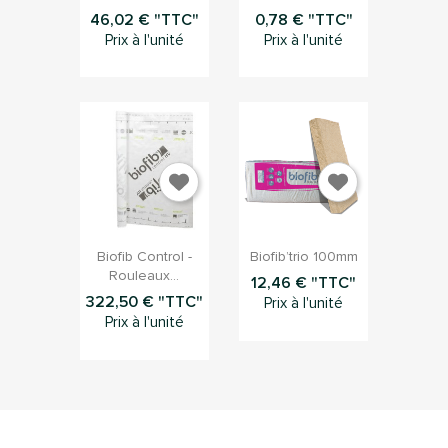
46,02 € "TTC"
0,78 € "TTC"
Prix à l'unité
Prix à l'unité


Aperçu rapide
Aperçu rapide
Biofib Control -
Biofib’trio 100mm
Rouleaux...
12,46 € "TTC"
322,50 € "TTC"
Prix à l'unité
Prix à l'unité