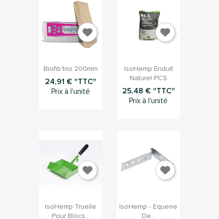


Aperçu rapide
Aperçu rapide
Biofib’trio 200mm
IsoHemp Enduit
Naturel PCS
24,91 € "TTC"
25,48 € "TTC"
Prix à l'unité
Prix à l'unité


Aperçu rapide
Aperçu rapide
IsoHemp Truelle
IsoHemp - Equerre
Pour Blocs...
De...