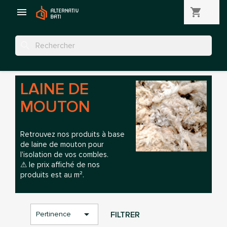

shopping_cart
(0)
search
LAINE DE
MOUTON
Retrouvez nos produits à base
de laine de mouton pour
l'isolation de vos combles.
⚠ le prix affiché de nos
produits est au m².
×
Connection

FILTRER
Pertinence
Vous devez être connecté pour sauvegarder des
produits dans votre liste d'envie