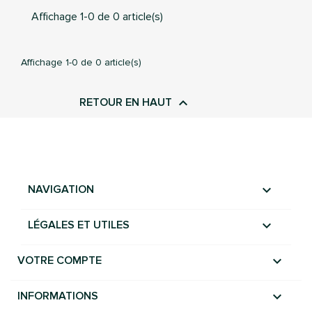
Affichage 1-0 de 0 article(s)
Affichage 1-0 de 0 article(s)
Annuler
Connection

RETOUR EN HAUT

NAVIGATION

LÉGALES ET UTILES

VOTRE COMPTE
keyboard_arrow_down
INFORMATIONS