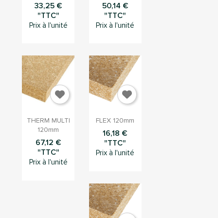
33,25 €
50,14 €
"TTC"
"TTC"
Prix à l'unité
Prix à l'unité
×
Connection
Vous devez être connecté pour sauvegarder des
produits dans votre liste d'envie


Aperçu
Aperçu
THERM MULTI
FLEX 120mm
rapide
rapide
120mm
16,18 €
Annuler
Connection
67,12 €
"TTC"
"TTC"
Prix à l'unité
Prix à l'unité