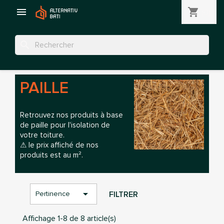

shopping_cart
(0)
search
PAILLE
Retrouvez nos produits à base
de paille pour l'isolation de
votre toiture.
⚠ le prix affiché de nos
produits est au m².

FILTRER
Pertinence
Affichage 1-8 de 8 article(s)