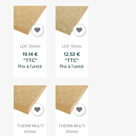


Aperçu
Aperçu
LDF 30mm
LDF 15mm
rapide
rapide
19,14 €
12,53 €
"TTC"
"TTC"
Prix à l'unité
Prix à l'unité


Aperçu
Aperçu
THERM MULTI
THERM MULTI
rapide
rapide
60mm
90mm