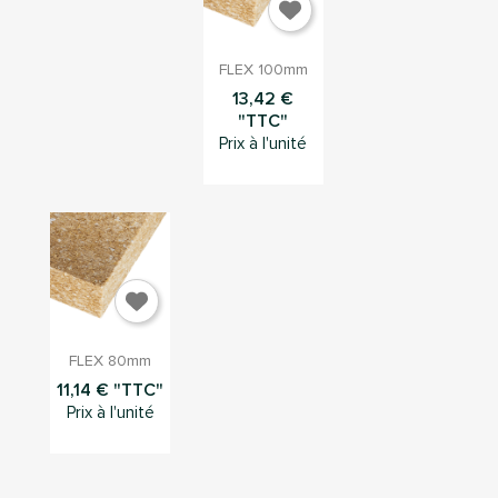

Aperçu
FLEX 100mm
rapide
13,42 €
"TTC"
Prix à l'unité

Aperçu
FLEX 80mm
rapide
11,14 € "TTC"
Prix à l'unité