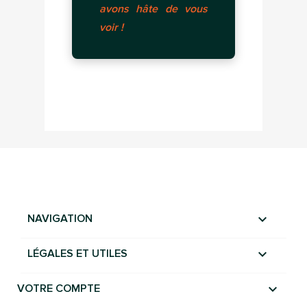
avons hâte de vous
voir !

NAVIGATION

LÉGALES ET UTILES

VOTRE COMPTE