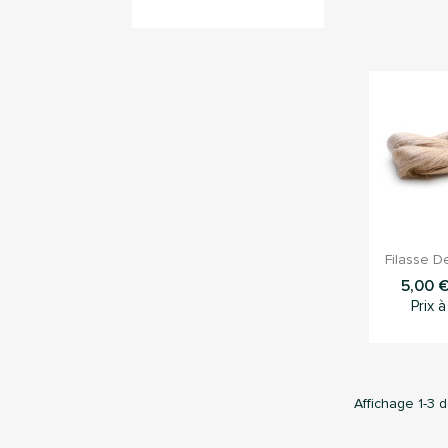

Aper
Filasse De
5,00 
Prix à
C
Affichage 1-3 d
Vou