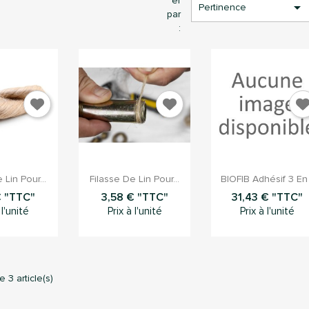
er

Pertinence
par
:


çu rapide
Aperçu rapide
Aperçu rapid
 Lin Pour...
Filasse De Lin Pour...
BIOFIB Adhésif 3 En
€ "TTC"
3,58 € "TTC"
31,43 € "TTC"
 l'unité
Prix à l'unité
Prix à l'unité
onnection
e 3 article(s)
s devez être connecté pour sauvegarder des produits dans votre list