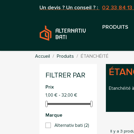
Un devis ? Un conseil ? :
02 33 84 13
PRODUITS
Accueil
Produits
ÉTANCHÉITÉ
ÉTAN
FILTRER PAR
Prix
Etanchéité à l
1,00 € - 32,00 €
Marque
Alternativ bati
(2)
Il y a 3 produ