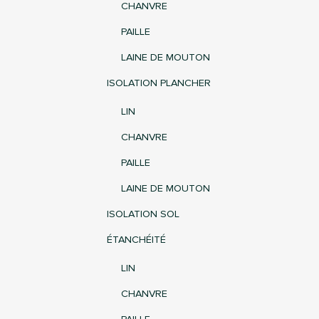
CHANVRE
PAILLE
LAINE DE MOUTON
ISOLATION PLANCHER
LIN
CHANVRE
PAILLE
×
Connection
LAINE DE MOUTON
ISOLATION SOL
Vous devez être connecté pour sauvegarder des
produits dans votre liste d'envie
ÉTANCHÉITÉ
LIN
CHANVRE
Annuler
Connection