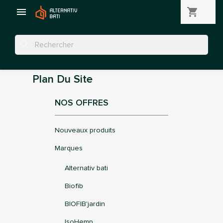

shopping_cart
(0)
search
Plan Du Site
NOS OFFRES
Nouveaux produits
Marques
Alternativ bati
Biofib
BIOFIB'jardin
IsoHemp