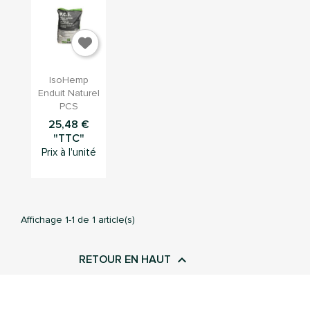
×
Connection
Vous devez être connecté pour sauvegarder des

Aperçu
produits dans votre liste d'envie
IsoHemp
rapide
Enduit Naturel
PCS
25,48 €
"TTC"
Annuler
Connection
Prix à l'unité
Affichage 1-1 de 1 article(s)

RETOUR EN HAUT