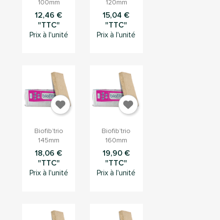
rapide
rapide
100mm
120mm
12,46 €
15,04 €
"TTC"
"TTC"
Prix à l'unité
Prix à l'unité


Aperçu
Aperçu
Biofib’trio
Biofib’trio
rapide
rapide
145mm
160mm
18,06 €
19,90 €
"TTC"
"TTC"
Prix à l'unité
Prix à l'unité