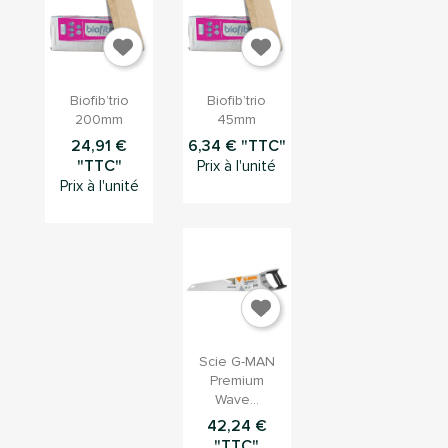


Aperçu
Aperçu
Biofib’trio
Biofib’trio
rapide
rapide
200mm
45mm
24,91 €
6,34 € "TTC"
"TTC"
Prix à l'unité
Prix à l'unité
×
Connection
Vous devez être connecté pour sauvegarder des
produits dans votre liste d'envie

Aperçu
Scie G-MAN
rapide
Premium
Wave...
42,24 €
Annuler
Connection
"TTC"