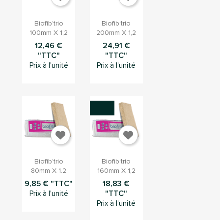


Aperçu
Aperçu
Biofib’trio
Biofib’trio
rapide
rapide
100mm X 1,2
200mm X 1,2
12,46 €
24,91 €
"TTC"
"TTC"
Prix à l'unité
Prix à l'unité


Aperçu
Aperçu
Biofib’trio
Biofib’trio
rapide
rapide
80mm X 1.2
160mm X 1,2
9,85 € "TTC"
18,83 €
"TTC"
Prix à l'unité
Prix à l'unité