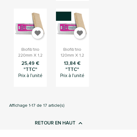


Aperçu
Aperçu
Biofib’trio
Biofib’trio
rapide
rapide
220mm X 1,2
120mm X 1,2
25,49 €
13,84 €
"TTC"
"TTC"
Prix à l'unité
Prix à l'unité
Affichage 1-17 de 17 article(s)

RETOUR EN HAUT