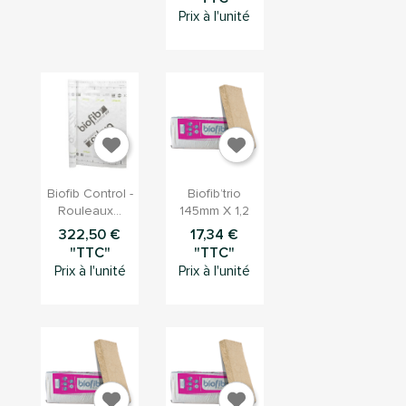
Prix à l'unité


Aperçu
Aperçu
Biofib Control -
Biofib’trio
rapide
rapide
Rouleaux...
145mm X 1,2
322,50 €
17,34 €
"TTC"
"TTC"
Prix à l'unité
Prix à l'unité