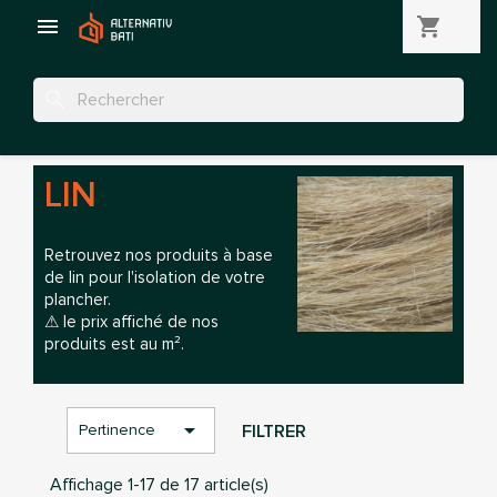

shopping_cart
(0)
search
LIN
Retrouvez nos produits à base
de lin pour l'isolation de votre
plancher.
⚠ le prix affiché de nos
produits est au m².

FILTRER
Pertinence
Affichage 1-17 de 17 article(s)