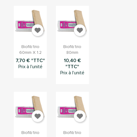


Aperçu
Aperçu
Biofib’trio
Biofib’trio
rapide
rapide
60mm X 1.2
80mm
7,70 € "TTC"
10,40 €
"TTC"
Prix à l'unité
Prix à l'unité


Aperçu
Aperçu
Biofib’trio
Biofib’trio