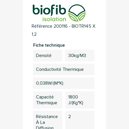
Référence
200116 - BIOTR145 X
1,2
Fiche technique
Densité
30kg/m3
Conductivité Thermique
0,038W/(m*K)
Capacité
1800
Thermique
J/(kg*K)
Résistance
2
À La
Diffusion