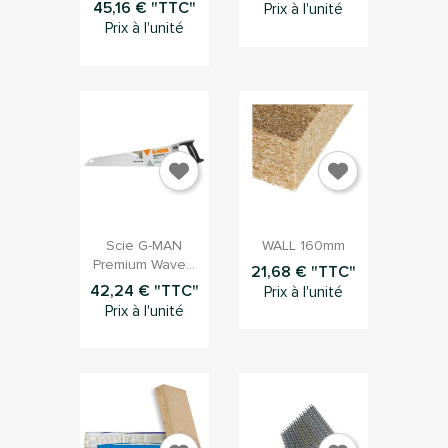
45,16 € "TTC"
Prix à l'unité
Prix à l'unité


Aperçu rapide
Aperçu rapide
Scie G-MAN
WALL 160mm
Premium Wave...
21,68 € "TTC"
42,24 € "TTC"
Prix à l'unité
Prix à l'unité