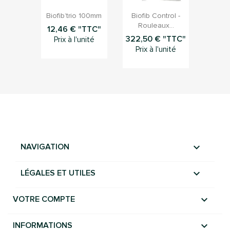


Aperçu rapide
Aperçu rapide
Biofib’trio 100mm
Biofib Control -
Rouleaux...
12,46 € "TTC"
322,50 € "TTC"
Prix à l'unité
Prix à l'unité

NAVIGATION

LÉGALES ET UTILES

VOTRE COMPTE
keyboard_arrow_down
INFORMATIONS