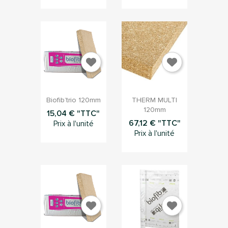


Aperçu rapide
Aperçu rapide
Biofib’trio 120mm
THERM MULTI
120mm
15,04 € "TTC"
67,12 € "TTC"
Prix à l'unité
Prix à l'unité