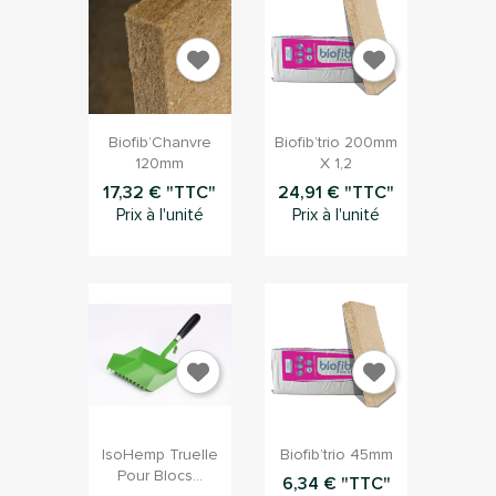


Aperçu rapide
Aperçu rapide
Biofib’Chanvre
Biofib’trio 200mm
120mm
X 1,2
17,32 € "TTC"
24,91 € "TTC"
Prix à l'unité
Prix à l'unité


Aperçu rapide
Aperçu rapide
IsoHemp Truelle
Biofib’trio 45mm
Pour Blocs...
6,34 € "TTC"