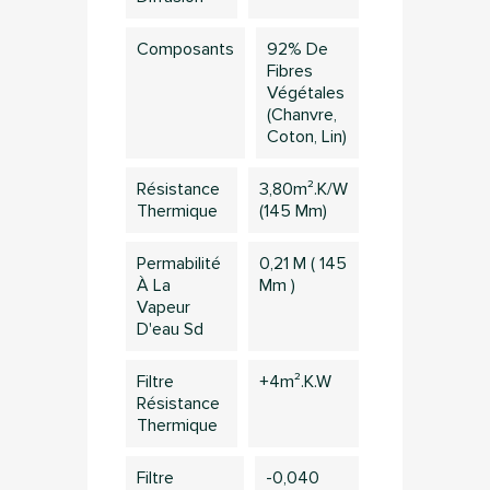
Composants
92% De
Fibres
Végétales
(chanvre,
Coton, Lin)
Résistance
3,80m².k/w
Thermique
(145 Mm)
Permabilité
0,21 M ( 145
À La
Mm )
Vapeur
D'eau Sd
Filtre
+4m².K.W
×
Résistance
Connection
Thermique
Vous devez être connecté pour sauvegarder des
Filtre
-0,040