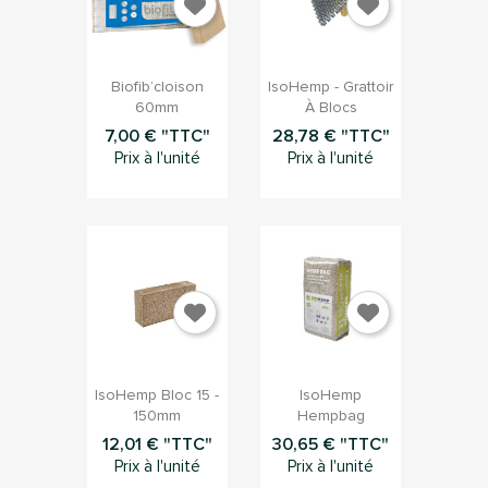


Aperçu rapide
Aperçu rapide
Biofib’cloison
IsoHemp - Grattoir
60mm
À Blocs
7,00 € "TTC"
28,78 € "TTC"
Prix à l'unité
Prix à l'unité


Aperçu rapide
Aperçu rapide
IsoHemp Bloc 15 -
IsoHemp
150mm
Hempbag
12,01 € "TTC"
30,65 € "TTC"
Prix à l'unité
Prix à l'unité