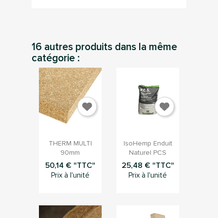
16 autres produits dans la même
catégorie :


Aperçu rapide
Aperçu rapide
THERM MULTI
IsoHemp Enduit
90mm
Naturel PCS
50,14 € "TTC"
25,48 € "TTC"
Prix à l'unité
Prix à l'unité