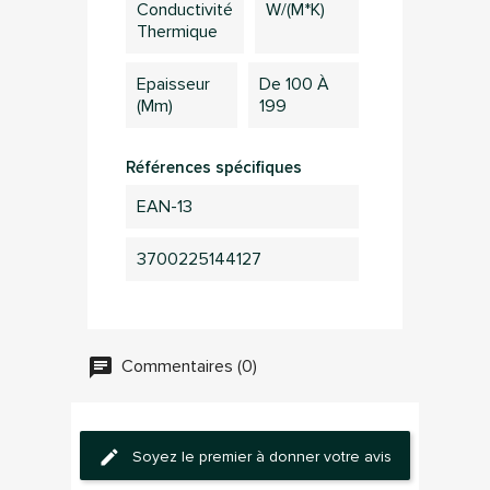
produits dans votre liste d'envie
Conductivité
W/(m*K)
Thermique
Epaisseur
De 100 À
(mm)
199
Annuler
Connection
Références spécifiques
EAN-13
3700225144127
Commentaires (0)
Soyez le premier à donner votre avis