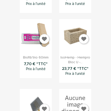
Prix à l'unité
Prix à l'unité


Aperçu rapide
Aperçu rapide
Biofib’trio 60mm
IsoHemp - Hempro
Bloc U -...
7,70 € "TTC"
23,77 € "TTC"
Prix à l'unité
Prix à l'unité