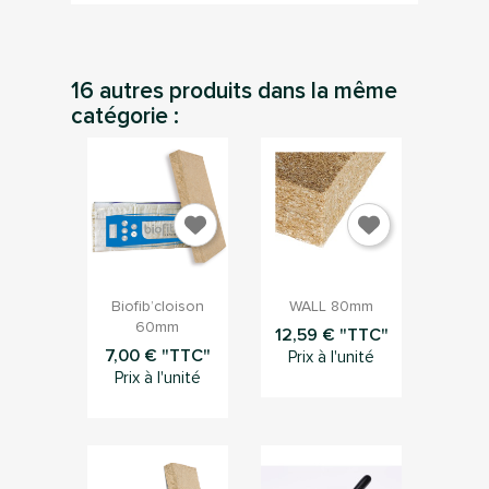
16 autres produits dans la même
Annuler
Connection
catégorie :


Aperçu rapide
Aperçu rapide
Biofib’cloison
WALL 80mm
60mm
12,59 € "TTC"
7,00 € "TTC"
Prix à l'unité
Prix à l'unité