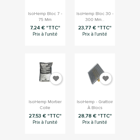


Aperçu rapide
Aperçu rapide
IsoHemp Bloc 7 -
IsoHemp Bloc 30 -
75 Mm
300 Mm...
7,24 € "TTC"
23,77 € "TTC"
Prix à l'unité
Prix à l'unité


Aperçu rapide
Aperçu rapide
IsoHemp Mortier
IsoHemp - Grattoir
Colle
À Blocs
27,53 € "TTC"
28,78 € "TTC"
Prix à l'unité
Prix à l'unité