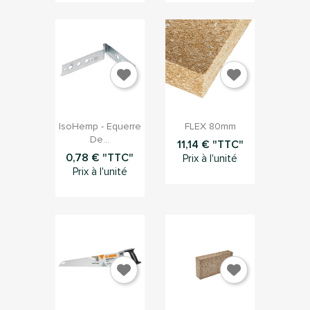


Aperçu rapide
Aperçu rapide
IsoHemp - Equerre
FLEX 80mm
De...
11,14 € "TTC"
0,78 € "TTC"
Prix à l'unité
Prix à l'unité