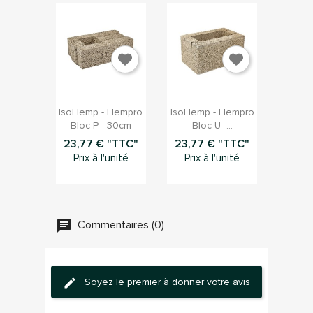


Aperçu rapide
Aperçu rapide
IsoHemp - Hempro
IsoHemp - Hempro
Bloc P - 30cm
Bloc U -...
23,77 € "TTC"
23,77 € "TTC"
Prix à l'unité
Prix à l'unité
Commentaires (0)
×
Connection
Soyez le premier à donner votre avis
Vous devez être connecté pour sauvegarder des
produits dans votre liste d'envie