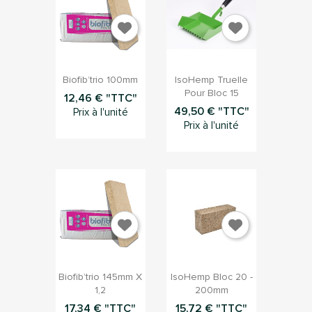


Aperçu rapide
Aperçu rapide
Biofib’trio 100mm
IsoHemp Truelle
Pour Bloc 15
12,46 € "TTC"
49,50 € "TTC"
Prix à l'unité
Prix à l'unité


Aperçu rapide
Aperçu rapide
Biofib’trio 145mm X
IsoHemp Bloc 20 -
1,2
200mm
17,34 € "TTC"
15,72 € "TTC"