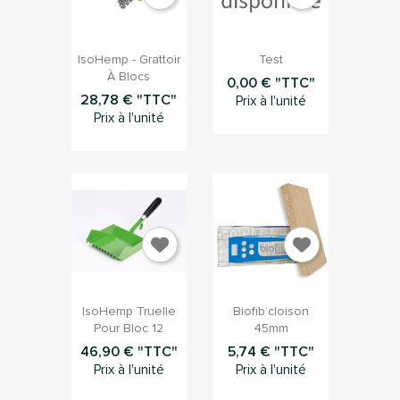


Aperçu rapide
Aperçu rapide
IsoHemp - Grattoir
Test
À Blocs
0,00 € "TTC"
28,78 € "TTC"
Prix à l'unité
Prix à l'unité


Aperçu rapide
Aperçu rapide
IsoHemp Truelle
Biofib’cloison
Pour Bloc 12
45mm
46,90 € "TTC"
5,74 € "TTC"
Prix à l'unité
Prix à l'unité