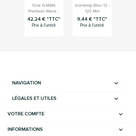


Aperçu rapide
Aperçu rapide
Scie G-MAN
IsoHemp Bloc 12 -
Premium Wave...
120 Mm
42,24 € "TTC"
9,44 € "TTC"
Prix à l'unité
Prix à l'unité

NAVIGATION

LÉGALES ET UTILES

VOTRE COMPTE
keyboard_arrow_down
INFORMATIONS