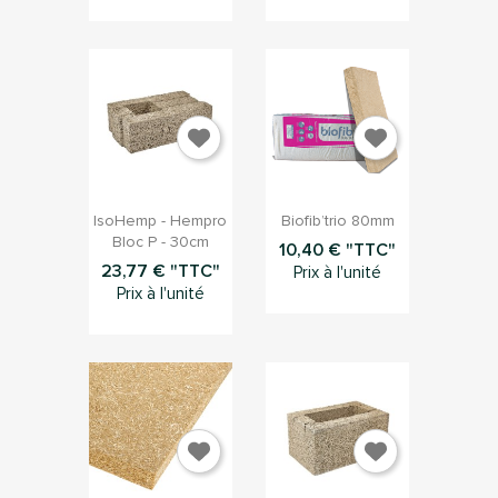


Aperçu rapide
Aperçu rapide
IsoHemp - Hempro
Biofib’trio 80mm
Bloc P - 30cm
10,40 € "TTC"
23,77 € "TTC"
Prix à l'unité
Prix à l'unité