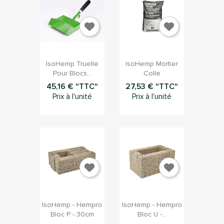


Aperçu rapide
Aperçu rapide
IsoHemp Truelle
IsoHemp Mortier
Pour Blocs...
Colle
45,16 € "TTC"
27,53 € "TTC"
Prix à l'unité
Prix à l'unité


Aperçu rapide
Aperçu rapide
IsoHemp - Hempro
IsoHemp - Hempro
Bloc P - 30cm
Bloc U -...