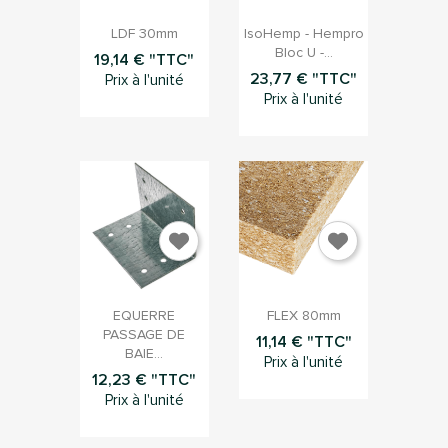


Aperçu rapide
Aperçu rapide
LDF 30mm
IsoHemp - Hempro
Bloc U -...
19,14 € "TTC"
23,77 € "TTC"
Prix à l'unité
Prix à l'unité


Aperçu rapide
Aperçu rapide
EQUERRE
FLEX 80mm
PASSAGE DE
11,14 € "TTC"
BAIE...
Prix à l'unité
12,23 € "TTC"
Prix à l'unité