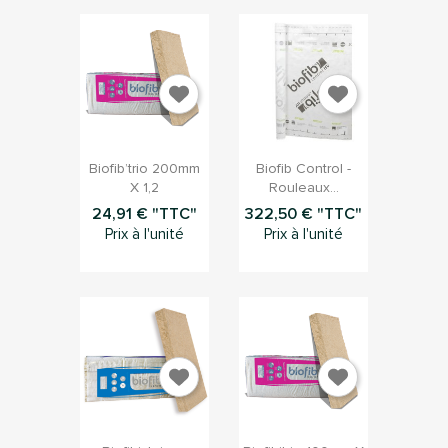


Aperçu rapide
Aperçu rapide
Biofib’trio 200mm
Biofib Control -
X 1,2
Rouleaux...
24,91 € "TTC"
322,50 € "TTC"
Prix à l'unité
Prix à l'unité


Aperçu rapide
Aperçu rapide