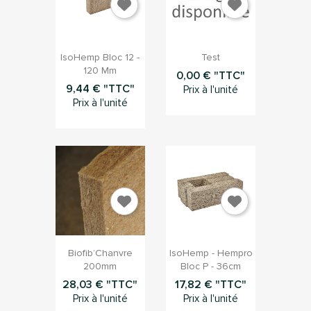


Aperçu rapide
Aperçu rapide
IsoHemp Bloc 12 -
Test
120 Mm
0,00 € "TTC"
9,44 € "TTC"
Prix à l'unité
Prix à l'unité


Aperçu rapide
Aperçu rapide
Biofib’Chanvre
IsoHemp - Hempro
200mm
Bloc P - 36cm
28,03 € "TTC"
17,82 € "TTC"
Prix à l'unité
Prix à l'unité