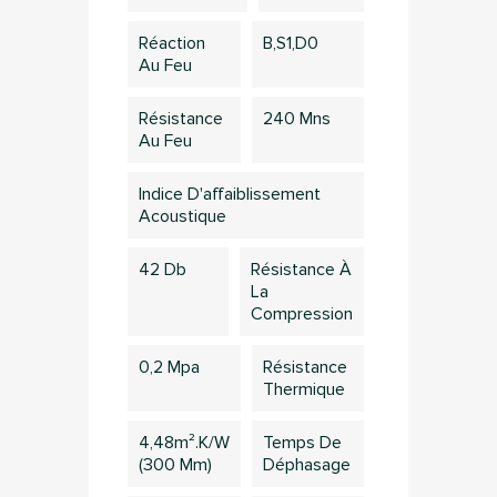
Réaction
B,S1,d0
Au Feu
Résistance
240 Mns
Au Feu
Indice D'affaiblissement
Acoustique
42 Db
Résistance À
La
Compression
0,2 Mpa
Résistance
Thermique
4,48m².k/w
Temps De
(300 Mm)
Déphasage