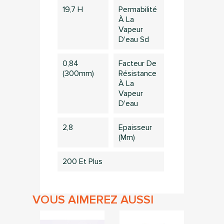
19,7 H
Permabilité
À La
×
Vapeur
Connection
D'eau Sd
Vous devez être connecté pour sauvegarder des
0,84
Facteur De
produits dans votre liste d'envie
(300mm)
Résistance
À La
Vapeur
D'eau
Annuler
Connection
2,8
Epaisseur
(mm)
200 Et Plus
VOUS AIMEREZ AUSSI