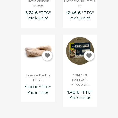
Biofib’cloison
Biofib’trio 100mm X
45mm
1,2
5,74 € "TTC"
12,46 € "TTC"
Prix à l'unité
Prix à l'unité


Aperçu rapide
Aperçu rapide
Filasse De Lin
ROND DE
Pour...
PAILLAGE
CHANVRE...
5,00 € "TTC"
1,48 € "TTC"
Prix à l'unité
Prix à l'unité