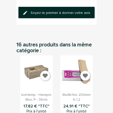
Soyez le premier à donner votre avis
16 autres produits dans la même
catégorie :


Aperçu rapide
Aperçu rapide
IsoHemp - Hempro
Biofib’trio 200mm
Bloc P - 36cm
X 1,2
17,82 € "TTC"
24,91 € "TTC"
Prix à l'unité
Prix à l'unité