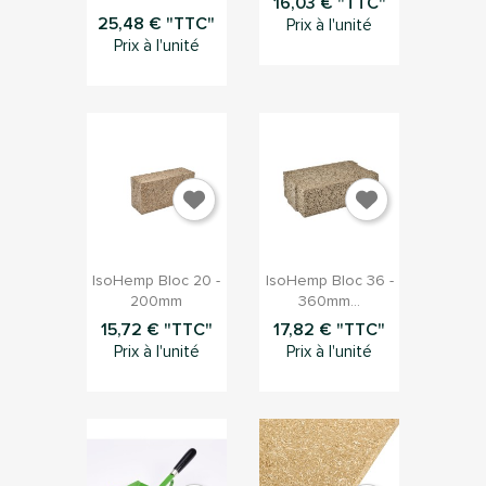
16,03 € "TTC"
25,48 € "TTC"
Prix à l'unité
Prix à l'unité


Aperçu rapide
Aperçu rapide
IsoHemp Bloc 20 -
IsoHemp Bloc 36 -
200mm
360mm...
15,72 € "TTC"
17,82 € "TTC"
Prix à l'unité
Prix à l'unité