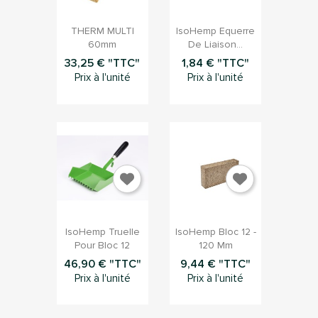


Aperçu rapide
Aperçu rapide
THERM MULTI
IsoHemp Equerre
60mm
De Liaison...
33,25 € "TTC"
1,84 € "TTC"
Prix à l'unité
Prix à l'unité


Aperçu rapide
Aperçu rapide
IsoHemp Truelle
IsoHemp Bloc 12 -
Pour Bloc 12
120 Mm
46,90 € "TTC"
9,44 € "TTC"
Prix à l'unité
Prix à l'unité