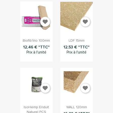


Aperçu rapide
Aperçu rapide
Biofib’trio 100mm
LDF 15mm
12,46 € "TTC"
12,53 € "TTC"
Prix à l'unité
Prix à l'unité


Aperçu rapide
Aperçu rapide
IsoHemp Enduit
WALL 120mm
Naturel PCS