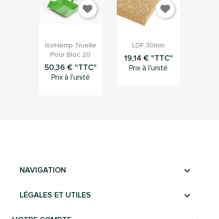


Aperçu rapide
Aperçu rapide
IsoHemp Truelle
LDF 30mm
Pour Bloc 20
19,14 € "TTC"
50,36 € "TTC"
Prix à l'unité
Prix à l'unité

NAVIGATION

LÉGALES ET UTILES