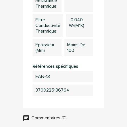
Résistance
Vous devez être connecté pour sauvegarder des
Thermique
produits dans votre liste d'envie
Filtre
-0,040
Conductivité
W/(m*K)
Thermique
Annuler
Connection
Epaisseur
Moins De
(mm)
100
Références spécifiques
EAN-13
3700225136764
Commentaires (0)