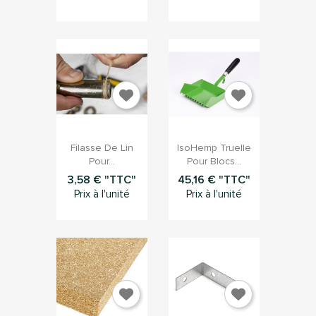


Aperçu rapide
Aperçu rapide
Filasse De Lin
IsoHemp Truelle
Pour...
Pour Blocs...
3,58 € "TTC"
45,16 € "TTC"
Prix à l'unité
Prix à l'unité