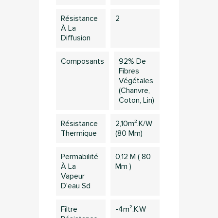
Résistance
2
À La
Diffusion
Composants
92% De
Fibres
Végétales
(chanvre,
Coton, Lin)
Résistance
2,10m².k/w
Thermique
(80 Mm)
Permabilité
0,12 M ( 80
À La
Mm )
Vapeur
D'eau Sd
×
Connection
Filtre
-4m².K.W