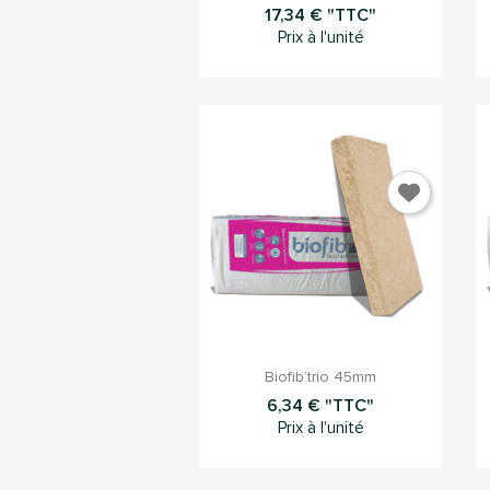
17,34 € "TTC"
Prix à l'unité

Aperçu rapide
Biofib’trio 45mm
6,34 € "TTC"
Prix à l'unité