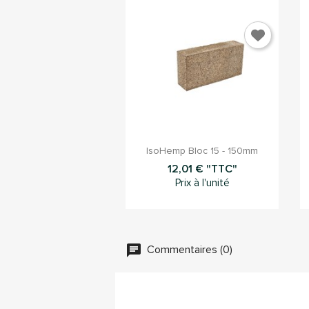

Aperçu rapide
IsoHemp Bloc 15 - 150mm
12,01 € "TTC"
Prix à l'unité
Commentaires (0)