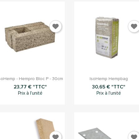


Aperçu rapide
Aperçu rapide
soHemp - Hempro Bloc P - 30cm
IsoHemp Hempbag
23,77 € "TTC"
30,65 € "TTC"
Prix à l'unité
Prix à l'unité