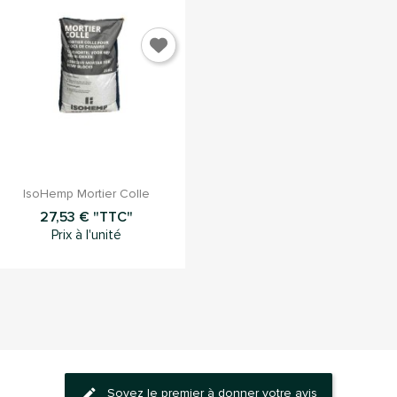

Aperçu rapide
IsoHemp Mortier Colle
27,53 € "TTC"
Prix à l'unité
Soyez le premier à donner votre avis