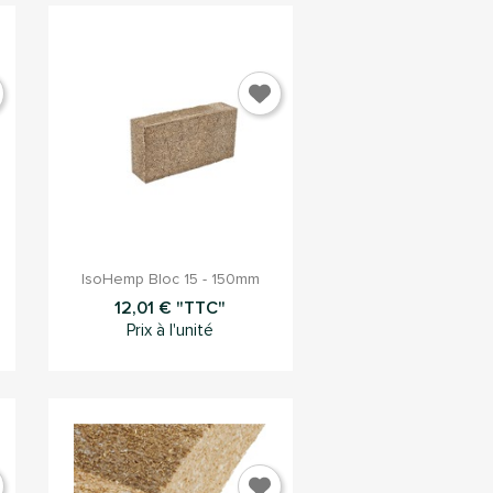

Aperçu rapide
IsoHemp Bloc 15 - 150mm
12,01 € "TTC"
Prix à l'unité