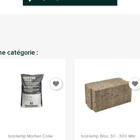
me catégorie :
onnection
s devez être connecté pour sauvegarder des produits dans votre list
envie
Annuler
Connection


Aperçu rapide
Aperçu rapide
IsoHemp Mortier Colle
IsoHemp Bloc 30 - 300 Mm...