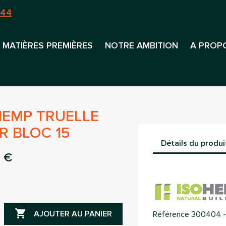
 44
MATIÈRES PREMIÈRES
NOTRE AMBITION
A PROP
HEMP TRUELLE
R BLOC 15
Détails du produi
 €

AJOUTER AU PANIER
Référence
300404 -