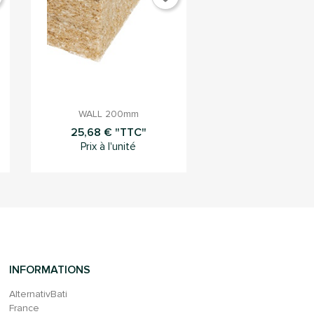

Aperçu rapide
WALL 200mm
25,68 € "TTC"
Prix à l'unité
INFORMATIONS
AlternativBati
France