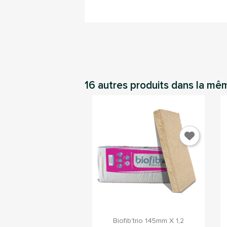
16 autres produits dans la mê
C
Vou
d'

Aperçu rapide
Biofib’trio 145mm X 1,2