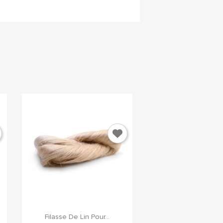
×
e

Aperçu rapide
Filasse De Lin Pour...