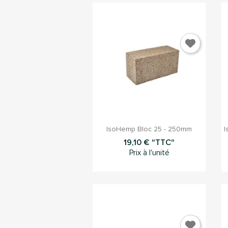

Aperçu rapide
IsoHemp Bloc 25 - 250mm
I
19,10 € "TTC"
Prix à l'unité