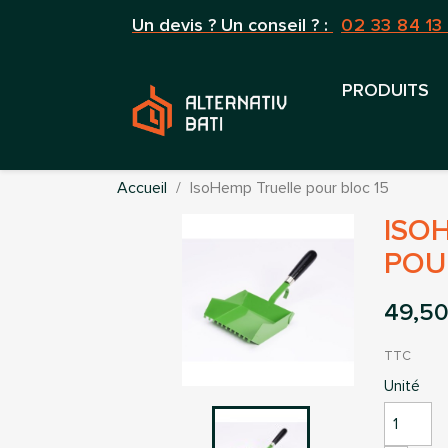
Un devis ? Un conseil ? :
02 33 84 13
PRODUITS
Accueil
IsoHemp Truelle pour bloc 15
ISO
POU
49,50
TTC
Unité