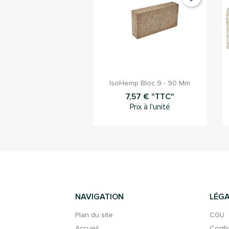

Aperçu rapide
IsoHemp Bloc 9 - 90 Mm
7,57 € "TTC"
Prix à l'unité
NAVIGATION
LÉGA
Plan du site
CGU
Accueil
Confi