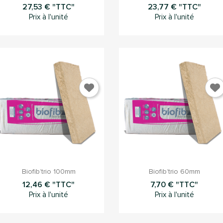
27,53 € "TTC"
23,77 € "TTC"
Prix à l'unité
Prix à l'unité


Aperçu rapide
Aperçu rapide
Biofib’trio 100mm
Biofib’trio 60mm
12,46 € "TTC"
7,70 € "TTC"
Prix à l'unité
Prix à l'unité