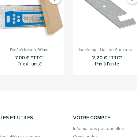


Aperçu rapide
Aperçu rapide
Biofib’cloison 60mm
IsoHemp - Liaison Structure...
7,00 € "TTC"
2,20 € "TTC"
Prix à l'unité
Prix à l'unité
LES ET UTILES
VOTRE COMPTE
Informations personnelles
dentialité et données
Commandes