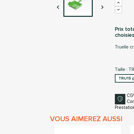


Prix tot
choisies
Truelle c
Taille : 
TRU15 p
CG
Con
Prestatio
VOUS AIMEREZ AUSSI