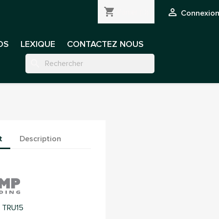
shopping_cart

Panier
(0)
Connexion 
OS
LEXIQUE
CONTACTEZ NOUS
search
t
Description
 TRU15