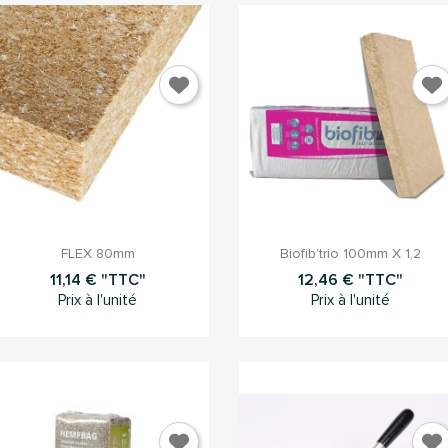


Aperçu rapide
Aperçu rapide
FLEX 80mm
Biofib’trio 100mm X 1,2
11,14 € "TTC"
12,46 € "TTC"
Prix à l'unité
Prix à l'unité