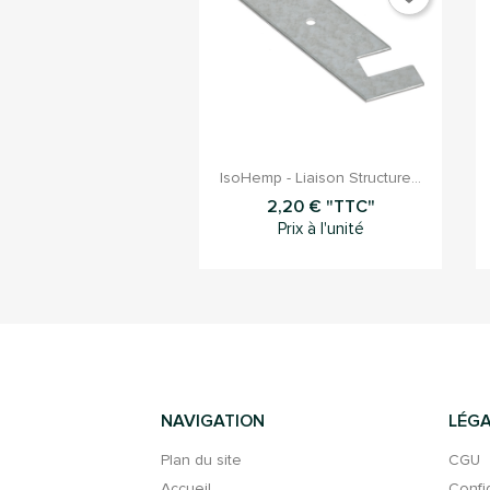

Aperçu rapide
IsoHemp - Liaison Structure...
2,20 € "TTC"
Prix à l'unité
NAVIGATION
LÉGA
Plan du site
CGU
Accueil
Confi