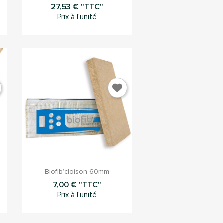
27,53 € "TTC"
Prix à l'unité

Aperçu rapide
Biofib’cloison 60mm
7,00 € "TTC"
Prix à l'unité