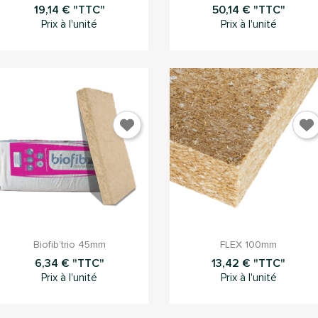
19,14 € "TTC"
50,14 € "TTC"
Prix à l'unité
Prix à l'unité


Aperçu rapide
Aperçu rapide
Biofib’trio 45mm
FLEX 100mm
6,34 € "TTC"
13,42 € "TTC"
Prix à l'unité
Prix à l'unité