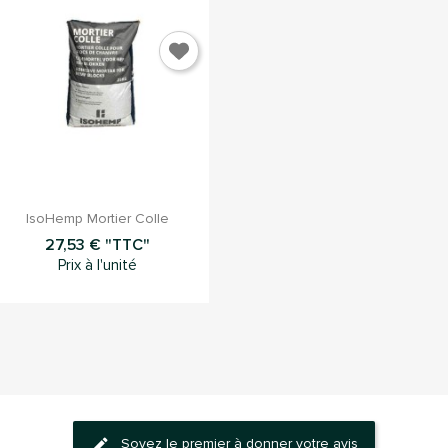

Aperçu rapide
IsoHemp Mortier Colle
27,53 € "TTC"
Prix à l'unité
Soyez le premier à donner votre avis