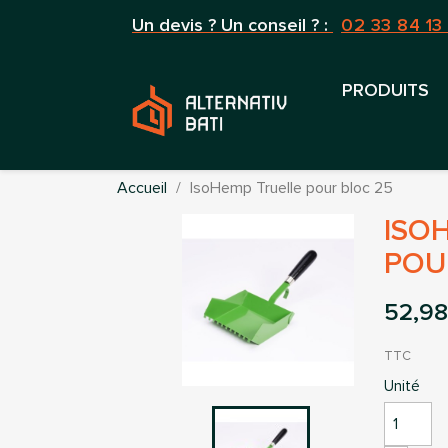
Un devis ? Un conseil ? :
02 33 84 13
PRODUITS
Accueil
IsoHemp Truelle pour bloc 25
ISO
POU
52,98
TTC
Unité