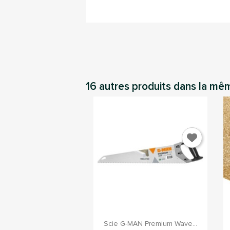
16 autres produits dans la mê
C
Vou
d'

Aperçu rapide
Scie G-MAN Premium Wave...