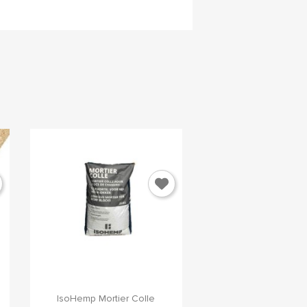
×
e

Aperçu rapide
IsoHemp Mortier Colle