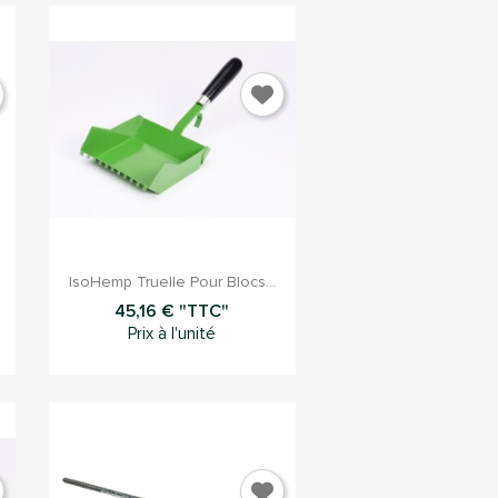

Aperçu rapide
IsoHemp Truelle Pour Blocs...
45,16 € "TTC"
Prix à l'unité