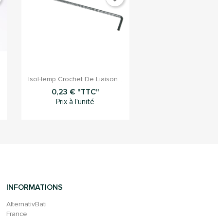

Aperçu rapide
IsoHemp Crochet De Liaison...
0,23 € "TTC"
Prix à l'unité
INFORMATIONS
AlternativBati
France