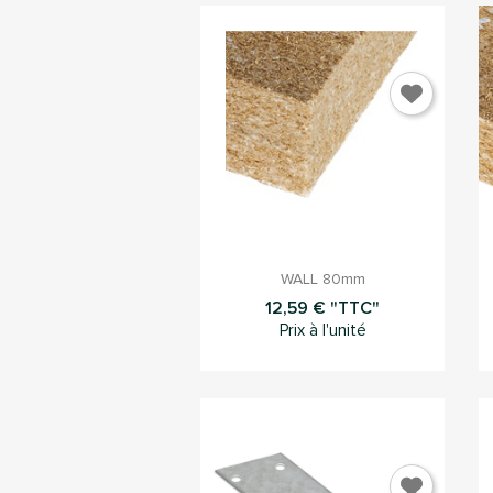

Aperçu rapide
WALL 80mm
12,59 € "TTC"
Prix à l'unité