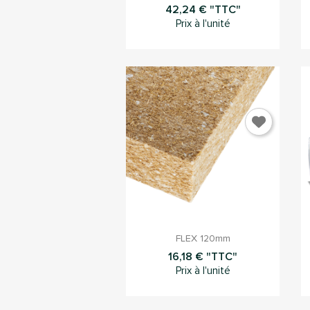
42,24 € "TTC"
Prix à l'unité

Aperçu rapide
FLEX 120mm
16,18 € "TTC"
Prix à l'unité