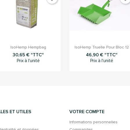


Aperçu rapide
Aperçu rapide
IsoHemp Hempbag
IsoHemp Truelle Pour Bloc 12
30,65 € "TTC"
46,90 € "TTC"
Prix à l'unité
Prix à l'unité
LES ET UTILES
VOTRE COMPTE
Informations personnelles
dentialité et données
Commandes