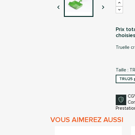


Prix tot
choisies
Truelle c
Taille : 
TRU25 p
CG
Con
Prestatio
VOUS AIMEREZ AUSSI