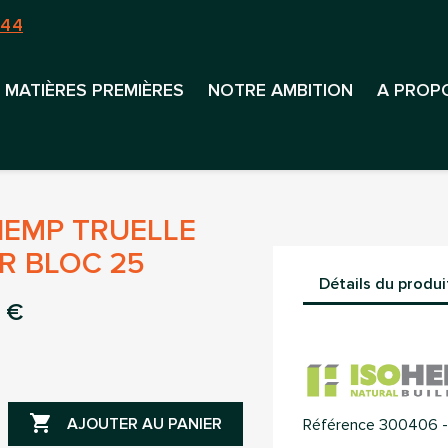
 44
MATIÈRES PREMIÈRES
NOTRE AMBITION
A PROP
HEMP TRUELLE
R BLOC 25
Détails du produi
 €

AJOUTER AU PANIER
Référence
300406 -