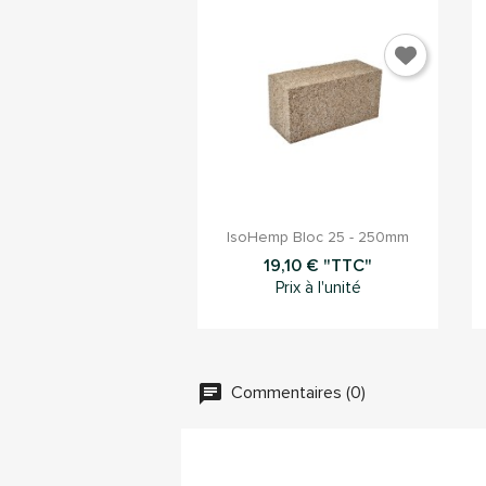

Aperçu rapide
IsoHemp Bloc 25 - 250mm
19,10 € "TTC"
Prix à l'unité
Commentaires (0)