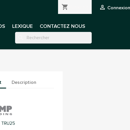
shopping_cart

Panier
(0)
Connexion 
OS
LEXIQUE
CONTACTEZ NOUS
search
t
Description
 TRU25