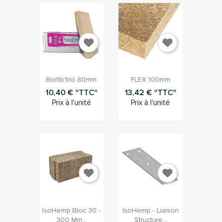


Aperçu rapide
Aperçu rapide
Biofib’trio 80mm
FLEX 100mm
10,40 € "TTC"
13,42 € "TTC"
Prix à l'unité
Prix à l'unité


Aperçu rapide
Aperçu rapide
IsoHemp Bloc 30 -
IsoHemp - Liaison
300 Mm...
Structure...