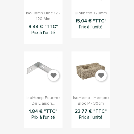


Aperçu rapide
Aperçu rapide
IsoHemp Bloc 12 -
Biofib’trio 120mm
120 Mm
15,04 € "TTC"
9,44 € "TTC"
Prix à l'unité
Prix à l'unité


Aperçu rapide
Aperçu rapide
IsoHemp Equerre
IsoHemp - Hempro
De Liaison...
Bloc P - 30cm
1,84 € "TTC"
23,77 € "TTC"
Prix à l'unité
Prix à l'unité