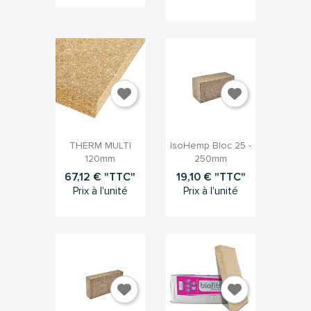


Aperçu rapide
Aperçu rapide
THERM MULTI
IsoHemp Bloc 25 -
120mm
250mm
67,12 € "TTC"
19,10 € "TTC"
Prix à l'unité
Prix à l'unité