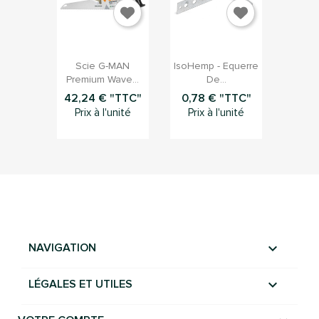


Aperçu rapide
Aperçu rapide
Scie G-MAN
IsoHemp - Equerre
Premium Wave...
De...
42,24 € "TTC"
0,78 € "TTC"
Prix à l'unité
Prix à l'unité

NAVIGATION

LÉGALES ET UTILES