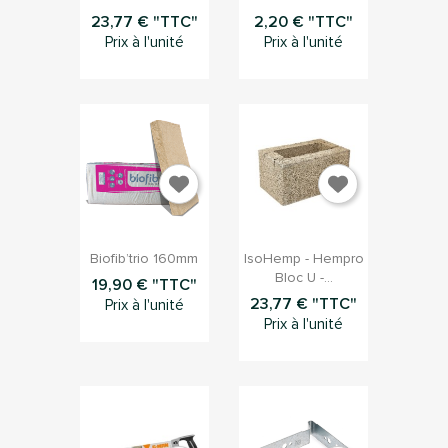
23,77 € "TTC"
2,20 € "TTC"
Prix à l'unité
Prix à l'unité


Aperçu rapide
Aperçu rapide
Biofib’trio 160mm
IsoHemp - Hempro
Bloc U -...
19,90 € "TTC"
23,77 € "TTC"
Prix à l'unité
Prix à l'unité