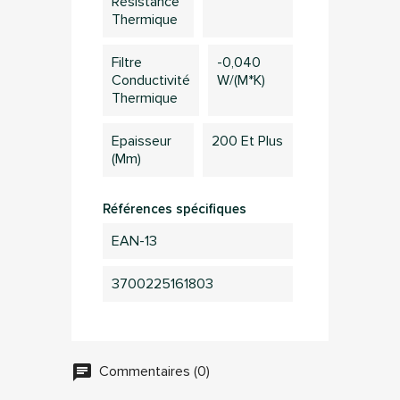
Résistance
Vous devez être connecté pour sauvegarder des
Thermique
produits dans votre liste d'envie
Filtre
-0,040
Conductivité
W/(m*K)
Thermique
Annuler
Connection
Epaisseur
200 Et Plus
(mm)
Références spécifiques
EAN-13
3700225161803
Commentaires (0)