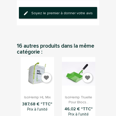
Soyez le premier à donner votre avis
16 autres produits dans la même
catégorie :


Aperçu rapide
Aperçu rapide
IsoHemp HL Mix
IsoHemp Truelle
Pour Blocs...
387,68 € "TTC"
46,02 € "TTC"
Prix à l'unité
Prix à l'unité