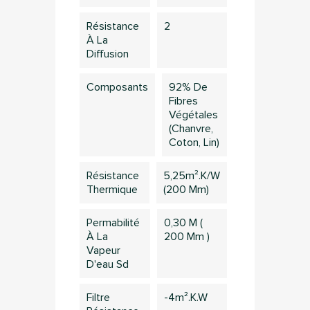
Résistance
2
À La
Diffusion
Composants
92% De
Fibres
Végétales
(chanvre,
Coton, Lin)
Résistance
5,25m².k/w
Thermique
(200 Mm)
Permabilité
0,30 M (
À La
200 Mm )
Vapeur
D'eau Sd
×
Connection
Filtre
-4m².K.W