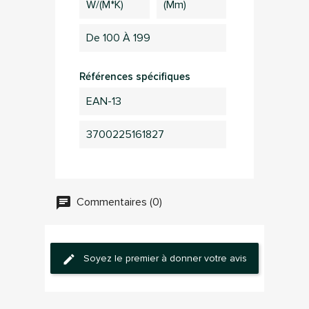
W/(m*K)
(mm)
De 100 À 199
Annuler
Connection
Références spécifiques
EAN-13
3700225161827
Commentaires (0)
Soyez le premier à donner votre avis