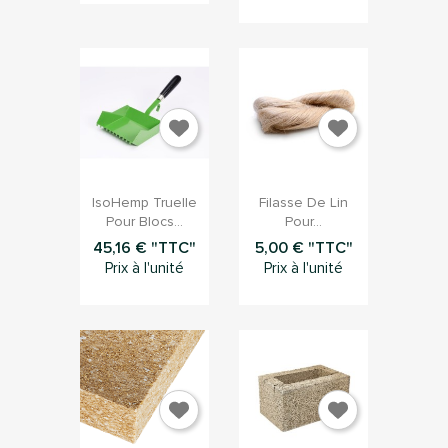


Aperçu rapide
Aperçu rapide
IsoHemp Truelle
Filasse De Lin
Pour Blocs...
Pour...
45,16 € "TTC"
5,00 € "TTC"
Prix à l'unité
Prix à l'unité