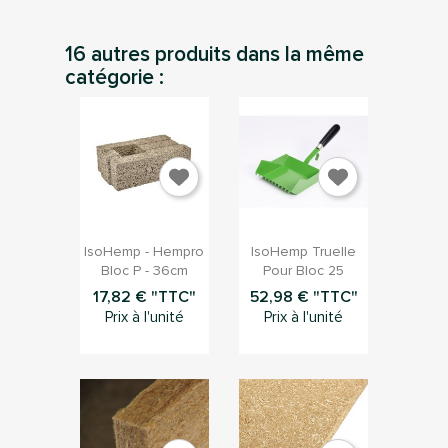
16 autres produits dans la même
catégorie :


Aperçu rapide
Aperçu rapide
IsoHemp - Hempro
IsoHemp Truelle
Bloc P - 36cm
Pour Bloc 25
17,82 € "TTC"
52,98 € "TTC"
Prix à l'unité
Prix à l'unité