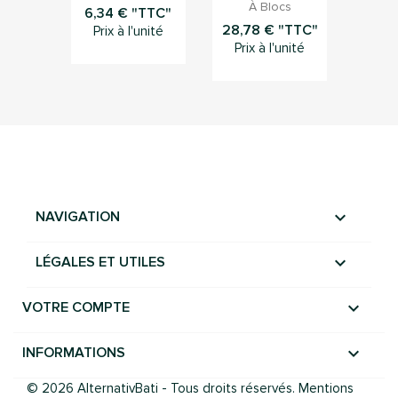
À Blocs
6,34 € "TTC"
28,78 € "TTC"
Prix à l'unité
Prix à l'unité

NAVIGATION

LÉGALES ET UTILES

VOTRE COMPTE
keyboard_arrow_down
INFORMATIONS
© 2026 AlternativBati - Tous droits réservés. Mentions