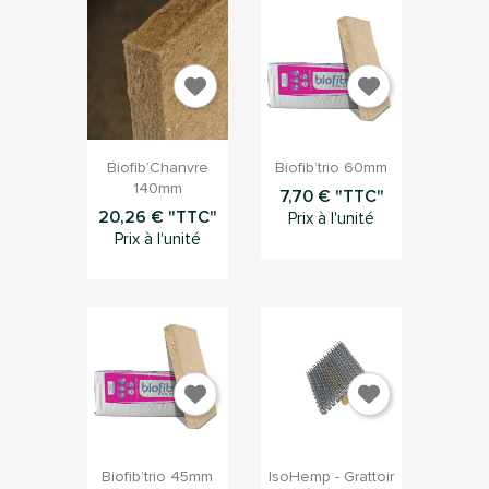


Aperçu rapide
Aperçu rapide
Biofib’Chanvre
Biofib’trio 60mm
140mm
7,70 € "TTC"
20,26 € "TTC"
Prix à l'unité
Prix à l'unité


Aperçu rapide
Aperçu rapide
Biofib’trio 45mm
IsoHemp - Grattoir