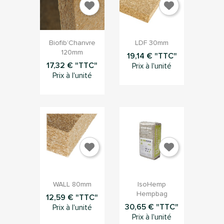


Aperçu rapide
Aperçu rapide
Biofib’Chanvre
LDF 30mm
120mm
19,14 € "TTC"
17,32 € "TTC"
Prix à l'unité
Prix à l'unité


Aperçu rapide
Aperçu rapide
WALL 80mm
IsoHemp
Hempbag
12,59 € "TTC"
30,65 € "TTC"
Prix à l'unité
Prix à l'unité