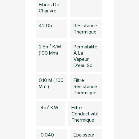
Fibres De
Chanvre;
42 Db
Résistance
Thermique
2,5m².k/w
Permabilité
(100 Mm)
À La
Vapeur
D'eau Sd
0,10 M ( 100
Filtre
Mm )
Résistance
Thermique
×
-4m².K.W
Filtre
Connection
Conductivité
Thermique
Vous devez être connecté pour sauvegarder des
produits dans votre liste d'envie
-0,040
Epaisseur