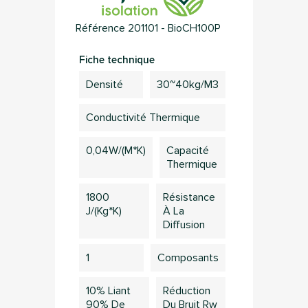
Référence
201101 - BioCH100P
Fiche technique
Densité
30~40kg/m3
Conductivité Thermique
0,04W/(m*K)
Capacité
Thermique
1800
Résistance
J/(kg*K)
À La
Diffusion
1
Composants
10% Liant
Réduction
90% De
Du Bruit Rw