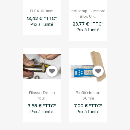


Aperçu rapide
Aperçu rapide
FLEX 100mm
IsoHemp - Hempro
Bloc U -...
13,42 € "TTC"
23,77 € "TTC"
Prix à l'unité
Prix à l'unité


Aperçu rapide
Aperçu rapide
Filasse De Lin
Biofib’cloison
Pour...
60mm
3,58 € "TTC"
7,00 € "TTC"
Prix à l'unité
Prix à l'unité